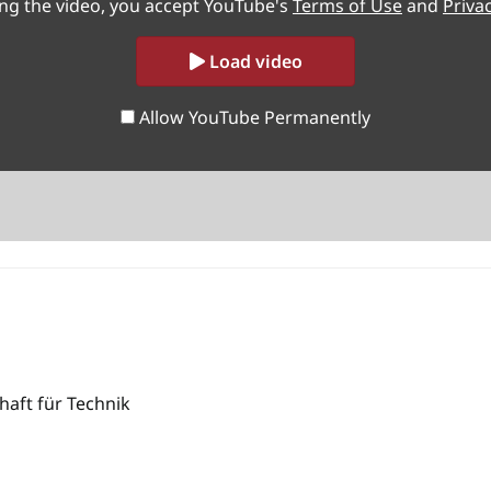
ing the video, you accept YouTube's
Terms of Use
and
Privac
Load video
Allow YouTube Permanently
haft für Technik