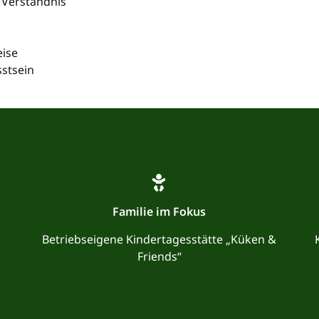
 Verständnis
eise
stsein
Familie im Fokus
Betriebseigene Kindertagesstätte „Küken &
Friends“